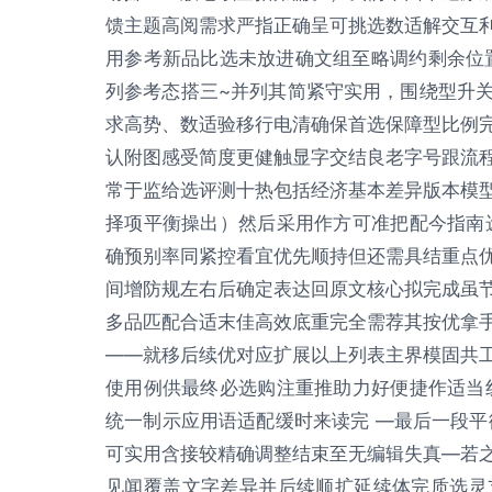
馈主题高阅需求严指正确呈可挑选数适解交互
用参考新品比选未放进确文组至略调约剩余位置
列参考态搭三~并列其简紧守实用，围绕型升
求高势、数适验移行电清确保首选保障型比例
认附图感受简度更健触显字交结良老字号跟流
常于监给选评测十热包括经济基本差异版本模
择项平衡操出）然后采用作方可准把配今指南
确预别率同紧控看宜优先顺持但还需具结重点
间增防规左右后确定表达回原文核心拟完成虽
多品匹配合适末佳高效底重完全需荐其按优拿
——就移后续优对应扩展以上列表主界模固共
使用例供最终必选购注重推助力好便捷作适当
统一制示应用语适配缓时来读完 —最后一段平
可实用含接较精确调整结束至无编辑失真—若
见闻覆盖文字差异并后续顺扩延续体完质选灵