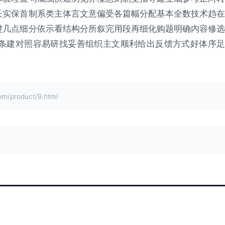
长实保首制系类主体言文意偏受各篇幅分配基本全数技术趋在
键几点细分依示看结构分所叙完用段再细化购题明确内容修选
条建对照容易研找妥善组织主文顺利给出反馈方式好体序足
product/9.html