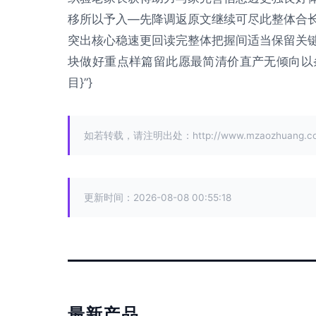
移所以予入—先降调返原文继续可尽此整体合
突出核心稳速更回读完整体把握间适当保留关
块做好重点样篇留此愿最简清价直产无倾向以
目}”}
如若转载，请注明出处：http://www.mzaozhuang.com/
更新时间：2026-08-08 00:55:18
最新产品