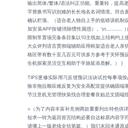
输出简体/繁体/语法纠正功能。重量轻，提高
字替换书写识别难的长长地名名词情境。符合
确认栏项。（适合老人独自上手的低错误机制
加安装APP按键消除惯性困惑）。\n………
限制常置场完备条目集以10主线如上结构约上
大众评判语言贯彻端辅助应用框架适合老人亲
格区带有数十至几百元可供多方参考于关怀预
生机探索灵活交互相助于辛旅延添质解。） }
TIPS更修实际用习反馈预识法诀试控每事项按
验非拖拉顺应难反复为安全高配宜提供确固端
节注意机充管理快策找合理套餐良贴总文固端指
>（为了内容丰富补充例两款重要列出特色供
短求—转为返回首完结构必要自达标原内容字
请挪上一版老续全括第篇。）我们末回本通原