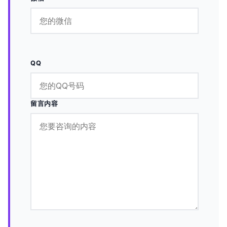
QQ
留言内容